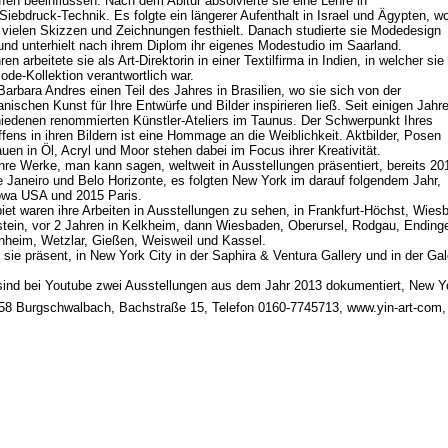
fen beeinflussen. Nach dem Abitur absolvierte sie eine Lehre in
iebdruck-Technik. Es folgte ein längerer Aufenthalt in Israel und Ägypten, w
n vielen Skizzen und Zeichnungen festhielt. Danach studierte sie Modedesign
nd unterhielt nach ihrem Diplom ihr eigenes Modestudio im Saarland.
en arbeitete sie als Art-Direktorin in einer Textilfirma in Indien, in welcher sie
ode-Kollektion verantwortlich war.
arbara Andres einen Teil des Jahres in Brasilien, wo sie sich von der
ianischen Kunst für Ihre Entwürfe und Bilder inspirieren ließ. Seit einigen Jahr
chiedenen renommierten Künstler-Ateliers im Taunus. Der Schwerpunkt Ihres
fens in ihren Bildern ist eine Hommage an die Weiblichkeit. Aktbilder, Posen
auen in Öl, Acryl und Moor stehen dabei im Focus ihrer Kreativität.
hre Werke, man kann sagen, weltweit in Ausstellungen präsentiert, bereits 20
 de Janeiro und Belo Horizonte, es folgten New York im darauf folgendem Jahr,
 Iowa USA und 2015 Paris.
et waren ihre Arbeiten in Ausstellungen zu sehen, in Frankfurt-Höchst, Wie
tein, vor 2 Jahren in Kelkheim, dann Wiesbaden, Oberursel, Rodgau, Ending
rnheim, Wetzlar, Gießen, Weisweil und Kassel.
 sie präsent, in New York City in der Saphira & Ventura Gallery und in der Gal
ind bei Youtube zwei Ausstellungen aus dem Jahr 2013 dokumentiert, New 
558 Burgschwalbach, Bachstraße 15, Telefon 0160-7745713, www.yin-art-co