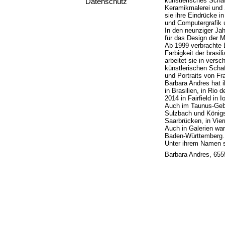
künstlerisches Schaf
Datenschutz
Keramikmalerei und S
sie ihre Eindrücke i
und Computergrafik u
In den neunziger Jahr
für das Design der M
Ab 1999 verbrachte B
Farbigkeit der brasil
arbeitet sie in vers
künstlerischen Schaf
und Portraits von Fr
Barbara Andres hat i
in Brasilien, in Rio
2014 in Fairfield in
Auch im Taunus-Gebi
Sulzbach und Königs
Saarbrücken, in Vie
Auch in Galerien war
Baden-Württemberg.
Unter ihrem Namen s
Barbara Andres, 65