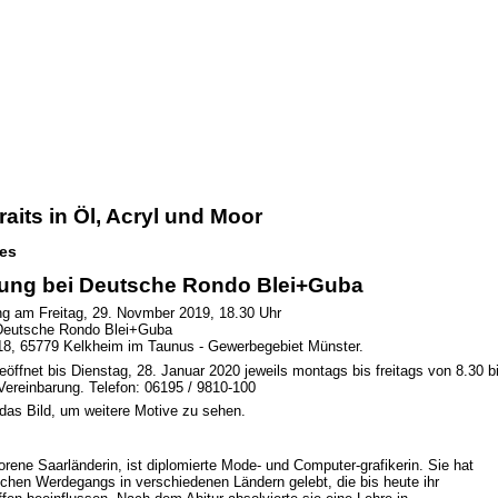
raits in Öl, Acryl und Moor
es
lung bei Deutsche Rondo Blei+Guba
ng am Freitag, 29. Novmber 2019, 18.30 Uhr
 Deutsche Rondo Blei+Guba
8, 65779 Kelkheim im Taunus - Gewerbegebiet Münster.
geöffnet bis Dienstag, 28. Januar 2020 jeweils montags bis freitags von 8.30 b
Vereinbarung. Telefon: 06195 / 9810-100
f das Bild, um weitere Motive zu sehen.
rene Saarländerin, ist diplomierte Mode- und Computer-grafikerin. Sie hat
ichen Werdegangs in verschiedenen Ländern gelebt, die bis heute ihr