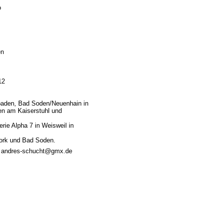
o
en
12
sbaden, Bad Soden/Neuenhain in
en am Kaiserstuhl und
erie Alpha 7 in Weisweil in
York und Bad Soden.
m, andres-schucht@gmx.de