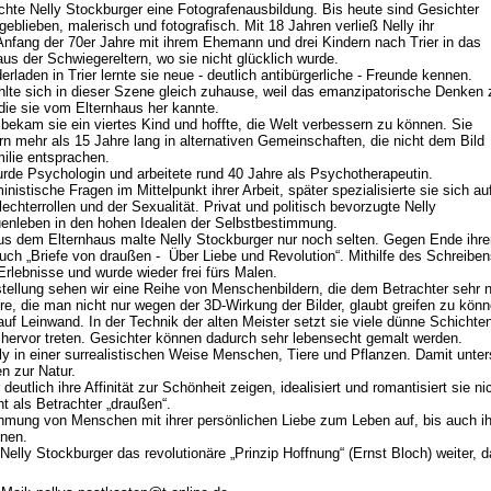
hte Nelly Stockburger eine Fotografenausbildung. Bis heute sind Gesichter
geblieben, malerisch und fotografisch. Mit 18 Jahren verließ Nelly ihr
Anfang der 70er Jahre mit ihrem Ehemann und drei Kindern nach Trier in das
us der Schwiegereltern, wo sie nicht glücklich wurde.
rladen in Trier lernte sie neue - deutlich antibürgerliche - Freunde kennen.
hlte sich in dieser Szene gleich zuhause, weil das emanzipatorische Denken 
die sie vom Elternhaus her kannte.
 bekam sie ein viertes Kind und hoffte, die Welt verbessern zu können. Sie
ern mehr als 15 Jahre lang in alternativen Gemeinschaften, die nicht dem Bild
milie entsprachen.
rde Psychologin und arbeitete rund 40 Jahre als Psychotherapeutin.
istische Fragen im Mittelpunkt ihrer Arbeit, später spezialisierte sie sich au
chterrollen und der Sexualität. Privat und politisch bevorzugte Nelly
uenleben in den hohen Idealen der Selbstbestimmung.
 dem Elternhaus malte Nelly Stockburger nur noch selten. Gegen Ende ihrer B
ch „Briefe von draußen - Über Liebe und Revolution“. Mithilfe des Schreiben
Erlebnisse und wurde wieder frei fürs Malen.
sstellung sehen wir eine Reihe von Menschenbildern, die dem Betrachter sehr
ere, die man nicht nur wegen der 3D-Wirkung der Bilder, glaubt greifen zu könn
 auf Leinwand. In der Technik der alten Meister setzt sie viele dünne Schichte
h hervor treten. Gesichter können dadurch sehr lebensecht gemalt werden.
y in einer surrealistischen Weise Menschen, Tiere und Pflanzen. Damit unters
 zur Natur.
deutlich ihre Affinität zur Schönheit zeigen, idealisiert und romantisiert sie nic
cht als Betrachter „draußen“.
ehmung von Menschen mit ihrer persönlichen Liebe zum Leben auf, bis auch i
inen.
t Nelly Stockburger das revolutionäre „Prinzip Hoffnung“ (Ernst Bloch) weiter, 