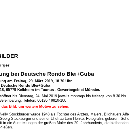
ILDER
urger
lung bei Deutsche Rondo Blei+Guba
ung am Freitag, 29. März 2019, 18.30 Uhr
a Deutsche Rondo Blei+Guba
18, 65779 Kelkheim im Taunus - Gewerbegebiet Münster.
geöffnet bis Dienstag, 24. Mai 2019 jeweils montags bis freitags von 8.30 bis
Vereinbarung. Telefon: 06195 / 9810-100
uf das Bild, um weitere Motive zu sehen.
Nelly Stockburger wurde 1948 als Tochter des Arztes, Malers, Bildhauers Alfr
Georg Stockburger und seiner Ehefrau Lore Henke, Fotografin, geboren. Sch
mit in die Ausstellungen der großen Maler des 20. Jahrhunderts, die bleibenden
erließen.