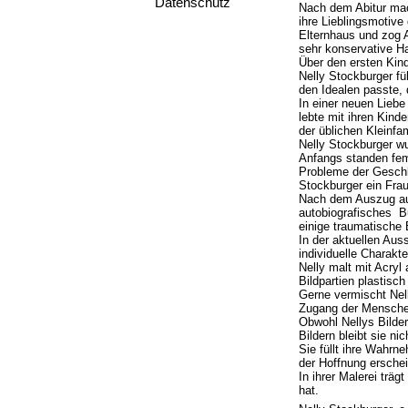
Datenschutz
Nach dem Abitur mac
ihre Lieblingsmotive 
Elternhaus und zog 
sehr konservative Ha
Über den ersten Kinde
Nelly Stockburger fü
den Idealen passte, 
In einer neuen Liebe
lebte mit ihren Kind
der üblichen Kleinfa
Nelly Stockburger wu
Anfangs standen femin
Probleme der Geschle
Stockburger ein Fra
Nach dem Auszug aus
autobiografisches Bu
einige traumatische 
In der aktuellen Au
individuelle Charakt
Nelly malt mit Acryl
Bildpartien plastisc
Gerne vermischt Nell
Zugang der Menschen
Obwohl Nellys Bilder 
Bildern bleibt sie ni
Sie füllt ihre Wahrn
der Hoffnung ersche
In ihrer Malerei träg
hat.