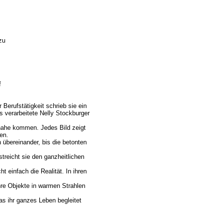
zu
f
erufstätigkeit schrieb sie ein
s verarbeitete Nelly Stockburger
 nahe kommen. Jedes Bild zeigt
en.
n übereinander, bis die betonten
treicht sie den ganzheitlichen
ht einfach die Realität. In ihren
hre Objekte in warmen Strahlen
das ihr ganzes Leben begleitet