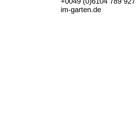
+0049 (0)6104 789 927
im-garten.de